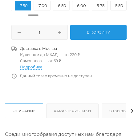
-8.00
-7.50
-7.00
-6.50
-6.00
-5.75
-5.50
-5.
В КОРЗИНУ
Доставка в
Москва
Курьером до МКАД
—
от 220 ₽
Самовывоз
—
от 69 ₽
Подробнее
Данный товар временно не доступен
ОПИСАНИЕ
ХАРАКТЕРИСТИКИ
ОТЗЫВЫ
Среди многообразия доступных нам благодаря