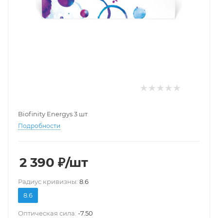
Biofinity Energys 3 шт
Подробности
2 390
₽
/шт
Pадиус кривизны:
8.6
8.6
Оптическая сила:
-7.50