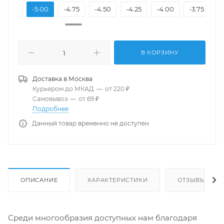
-5.25
-5.00
-4.75
-4.50
-4.25
-4.00
-3.75
-
В КОРЗИНУ
Доставка в
Москва
Курьером до МКАД
—
от 220 ₽
Самовывоз
—
от 69 ₽
Подробнее
Данный товар временно не доступен
ОПИСАНИЕ
ХАРАКТЕРИСТИКИ
ОТЗЫВЫ
Среди многообразия доступных нам благодаря