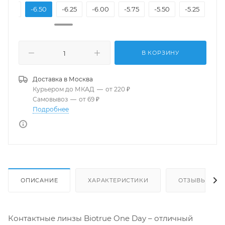
-7.00
-6.50
-6.25
-6.00
-5.75
-5.50
-5.25
-5.
В КОРЗИНУ
Доставка в
Москва
Курьером до МКАД
—
от 220 ₽
Самовывоз
—
от 69 ₽
Подробнее
ОПИСАНИЕ
ХАРАКТЕРИСТИКИ
ОТЗЫВЫ
Контактные линзы Biotrue One Day – отличный