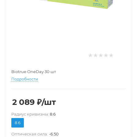
Biotrue OneDay 30 шт
Подробности
2 089
₽
/шт
Pадиус кривизны:
8.6
8.6
Оптическая сила:
-6.50