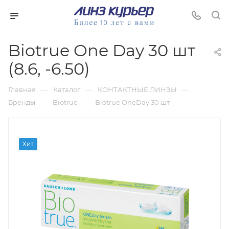
Biotrue One Day 30 шт
(8.6, -6.50)
—
—
—
Главная
Каталог
КОНТАКТНЫЕ ЛИНЗЫ
—
—
Бренды
Biotrue
Biotrue OneDay 30 шт
Хит