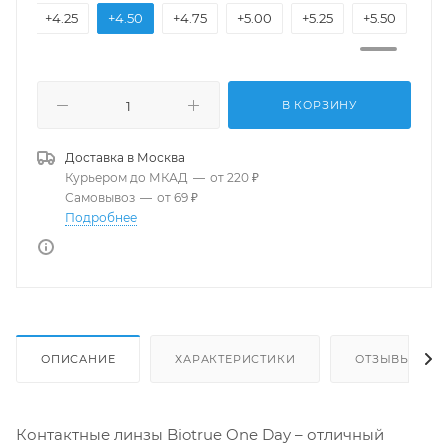
.00
+4.25
+4.50
+4.75
+5.00
+5.25
+5.50
+5.
В КОРЗИНУ
Доставка в
Москва
Курьером до МКАД
—
от 220 ₽
Самовывоз
—
от 69 ₽
Подробнее
ОПИСАНИЕ
ХАРАКТЕРИСТИКИ
ОТЗЫВЫ
Контактные линзы Biotrue One Day – отличный