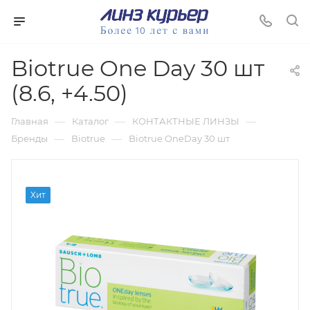
Biotrue One Day 30 шт
(8.6, +4.50)
—
—
—
Главная
Каталог
КОНТАКТНЫЕ ЛИНЗЫ
—
—
Бренды
Biotrue
Biotrue OneDay 30 шт
Хит