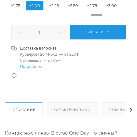
0
+1.75
+2.00
+2.25
+2.50
+2.75
+3.00
+3.25
В КОРЗИНУ
Доставка в
Москва
Курьером до МКАД
—
от 220 ₽
Самовывоз
—
от 69 ₽
Подробнее
ОПИСАНИЕ
ХАРАКТЕРИСТИКИ
ОТЗЫВЫ
Контактные линзы Biotrue One Day – отличный