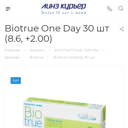
Biotrue One Day 30 шт
(8.6, +2.00)
—
—
—
Главная
Каталог
КОНТАКТНЫЕ ЛИНЗЫ
—
—
Бренды
Biotrue
Biotrue OneDay 30 шт
Хит