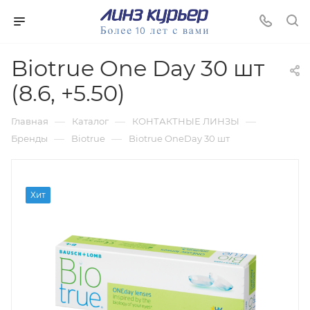
Biotrue One Day 30 шт
(8.6, +5.50)
—
—
—
Главная
Каталог
КОНТАКТНЫЕ ЛИНЗЫ
—
—
Бренды
Biotrue
Biotrue OneDay 30 шт
Хит