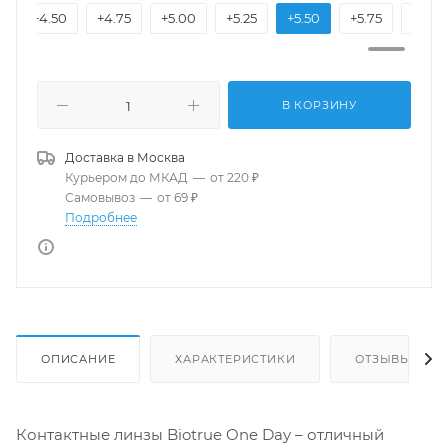
5
+4.50
+4.75
+5.00
+5.25
+5.50
+5.75
+6.00
В КОРЗИНУ
Доставка в
Москва
Курьером до МКАД
—
от 220 ₽
Самовывоз
—
от 69 ₽
Подробнее
ОПИСАНИЕ
ХАРАКТЕРИСТИКИ
ОТЗЫВЫ
Контактные линзы Biotrue One Day – отличный