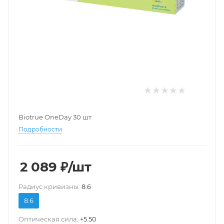
Biotrue OneDay 30 шт
Подробности
2 089
₽
/шт
Pадиус кривизны:
8.6
8.6
Оптическая сила:
+5.50