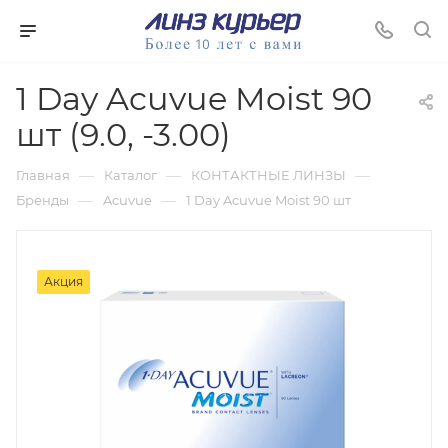
1 Day Acuvue Moist 90
шт (9.0, -3.00)
—
—
—
Главная
Каталог
КОНТАКТНЫЕ ЛИНЗЫ
—
—
Бренды
Acuvue
1 Day Acuvue Moist 90 шт
Акция