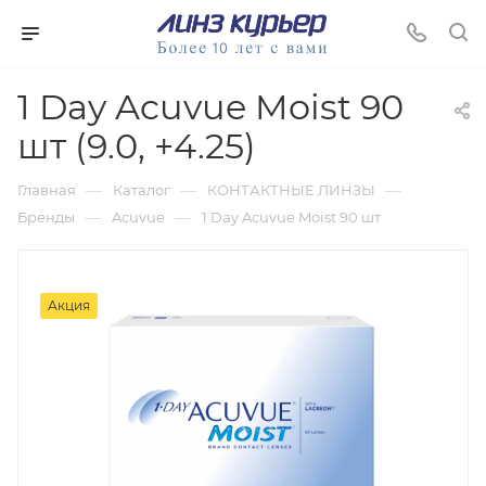
1 Day Acuvue Moist 90
шт (9.0, +4.25)
—
—
—
Главная
Каталог
КОНТАКТНЫЕ ЛИНЗЫ
—
—
Бренды
Acuvue
1 Day Acuvue Moist 90 шт
Акция