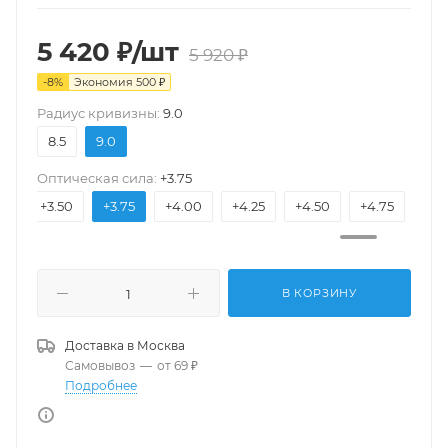
5 420
₽
/шт
5 920
₽
-
8
%
Экономия
500
₽
Pадиус кривизны:
9.0
8.5
9.0
Оптическая сила:
+3.75
25
+3.50
+3.75
+4.00
+4.25
+4.50
+4.75
+5.
В КОРЗИНУ
Доставка в
Москва
Самовывоз
—
от 69 ₽
Подробнее