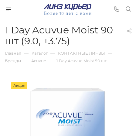
1 Day Acuvue Moist 90
шт (9.0, +3.75)
—
—
—
Главная
Каталог
КОНТАКТНЫЕ ЛИНЗЫ
—
—
Бренды
Acuvue
1 Day Acuvue Moist 90 шт
Акция