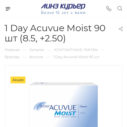
1 Day Acuvue Moist 90
шт (8.5, +2.50)
—
—
—
Главная
Каталог
КОНТАКТНЫЕ ЛИНЗЫ
—
—
Бренды
Acuvue
1 Day Acuvue Moist 90 шт
Акция