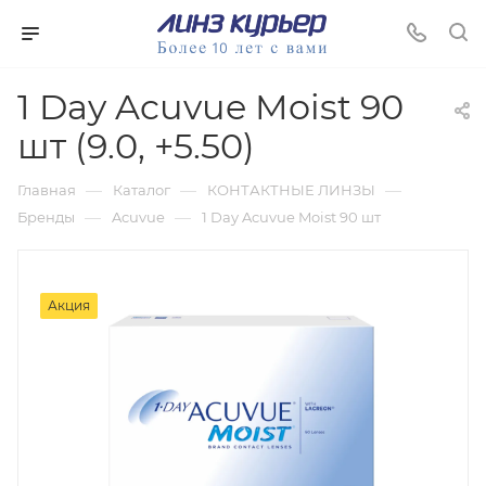
1 Day Acuvue Moist 90
шт (9.0, +5.50)
—
—
—
Главная
Каталог
КОНТАКТНЫЕ ЛИНЗЫ
—
—
Бренды
Acuvue
1 Day Acuvue Moist 90 шт
Акция