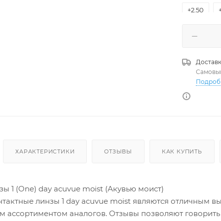
+2.50
+4.00
+5.50
Доставк
Самовы
Подроб
ХАРАКТЕРИСТИКИ
ОТЗЫВЫ
КАК КУПИТЬ
ы 1 (One) day acuvue moist (Акувью моист)
тактные линзы 1 day acuvue moist являются отличным 
м ассортиментом аналогов. Отзывы позволяют говорить 