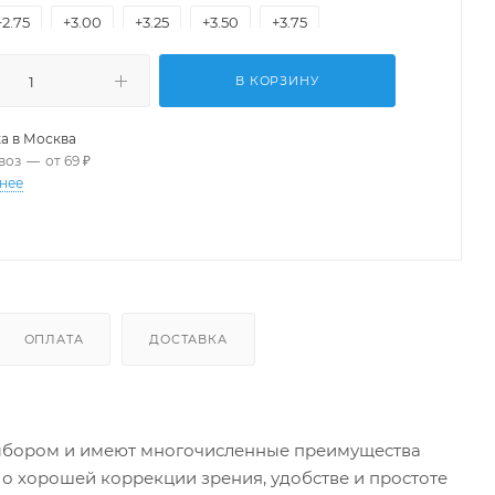
+2.75
+3.00
+3.25
+3.50
+3.75
+4.25
+4.50
+4.75
+5.00
+5.25
В КОРЗИНУ
+5.75
+6.00
а в
Москва
воз
—
от 69 ₽
нее
ОПЛАТА
ДОСТАВКА
выбором и имеют многочисленные преимущества
о хорошей коррекции зрения, удобстве и простоте