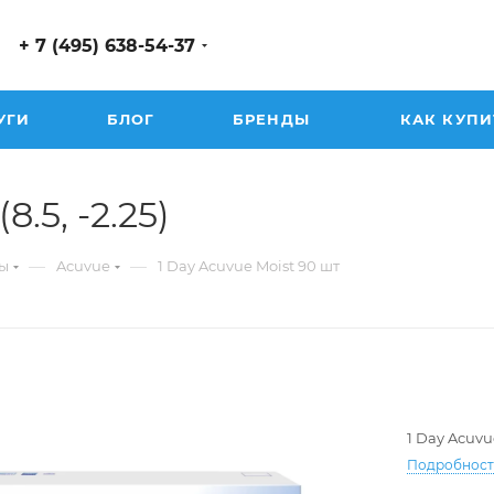
+ 7 (495) 638-54-37
УГИ
БЛОГ
БРЕНДЫ
КАК КУПИ
.5, -2.25)
—
—
ы
Acuvue
1 Day Acuvue Moist 90 шт
1 Day Acuvu
Подробнос