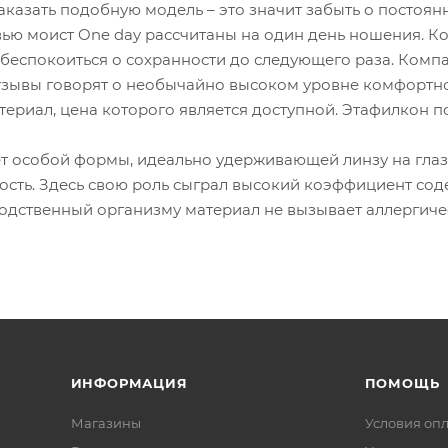
Заказать подобную модель – это значит забыть о постоя
вью моист One day рассчитаны на один день ношения. Ко
беспокоиться о сохранности до следующего раза. Компа
тзывы говорят о необычайно высоком уровне комфортно
ериал, цена которого является доступной. Этафилкон по
ёт особой формы, идеально удерживающей линзу на глаз
сть. Здесь свою роль сыграл высокий коэффициент сод
Родственный организму материал не вызывает аллергиче
ИНФОРМАЦИЯ
ПОМОЩЬ
Магазины
Условия оп