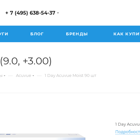
+ 7 (495) 638-54-37
УГИ
БЛОГ
БРЕНДЫ
КАК КУПИ
9.0, +3.00)
—
—
ы
Acuvue
1 Day Acuvue Moist 90 шт
1 Day Acuvu
Подробнос