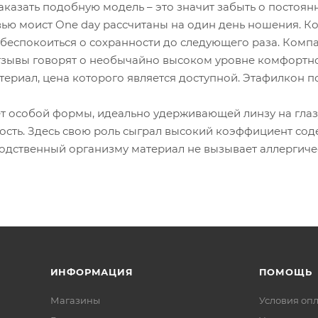
Заказать подобную модель – это значит забыть о постоя
вью моист One day рассчитаны на один день ношения. Ко
беспокоиться о сохранности до следующего раза. Компа
тзывы говорят о необычайно высоком уровне комфортно
ериал, цена которого является доступной. Этафилкон по
ёт особой формы, идеально удерживающей линзу на глаз
сть. Здесь свою роль сыграл высокий коэффициент сод
Родственный организму материал не вызывает аллергиче
ИНФОРМАЦИЯ
ПОМОЩЬ
Магазины
Условия оп