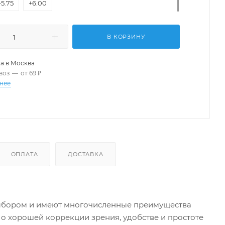
+5.75
+6.00
В КОРЗИНУ
а в
Москва
воз
—
от 69 ₽
нее
ОПЛАТА
ДОСТАВКА
выбором и имеют многочисленные преимущества
о хорошей коррекции зрения, удобстве и простоте