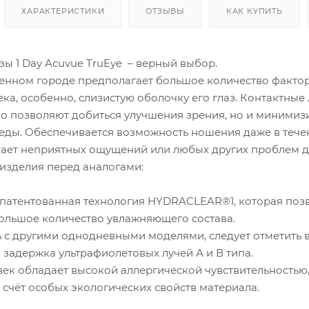
ХАРАКТЕРИСТИКИ
ОТЗЫВЫ
КАК КУПИТЬ
ы 1 Day Acuvue TruEye – верный выбор.
енном городе предполагает большое количество фактор
ка, особенно, слизистую оболочку его глаз. Контактные 
ько позволяют добиться улучшения зрения, но и минимиз
ды. Обеспечивается возможность ношения даже в течени
кает неприятных ощущений или любых других проблем д
изделия перед аналогами:
апатентованная технология HYDRACLEAR®1, которая позво
большое количество увлажняющего состава.
ь с другими однодневными моделями, следует отметить 
 задержка ультрафиолетовых лучей А и В типа.
век обладает высокой аллергической чувствительностью
 счёт особых экологических свойств материала.