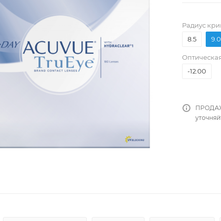
Pадиус кри
8.5
9.0
Оптическая
-12.00
ПРОДАЖ
уточняй