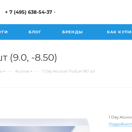
+ 7 (495) 638-54-37
УГИ
БЛОГ
БРЕНДЫ
КАК КУПИ
 (9.0, -8.50)
—
—
ы
Acuvue
1 Day Acuvue TruEye 180 шт
1 Day Acuvu
Подробнос