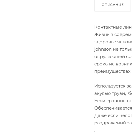
ОПИСАНИЕ
Контактные линз
Жизнь в соврем
здоровье челове
johnson не тол
окружающей сре
срока не возни
преимуществах 
Используется з
акувью труай, 
Если сравниват
Обеспечивается
Даже если чело
раздражений за
.