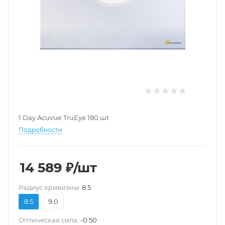
1 Day Acuvue TruEye 180 шт
Подробности
14 589
₽
/шт
Pадиус кривизны:
8.5
8.5
9.0
Оптическая сила:
-0.50