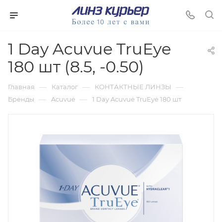
1 Day Acuvue TruEye
180 шт (8.5, -0.50)
—
—
—
Главная
Каталог
КОНТАКТНЫЕ ЛИНЗЫ
—
—
Бренды
Acuvue
1 Day Acuvue TruEye 180 шт