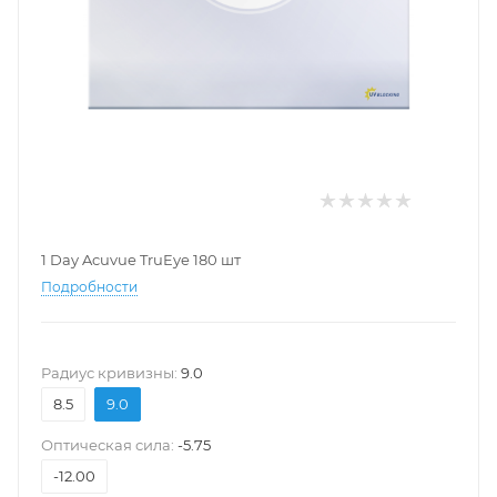
1 Day Acuvue TruEye 180 шт
Подробности
Pадиус кривизны:
9.0
8.5
9.0
Оптическая сила:
-5.75
-12.00