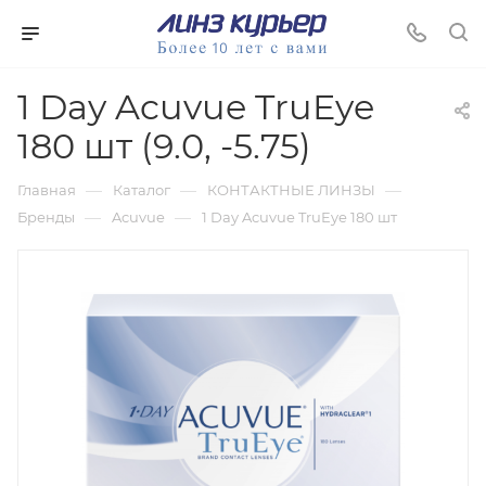
1 Day Acuvue TruEye
180 шт (9.0, -5.75)
—
—
—
Главная
Каталог
КОНТАКТНЫЕ ЛИНЗЫ
—
—
Бренды
Acuvue
1 Day Acuvue TruEye 180 шт