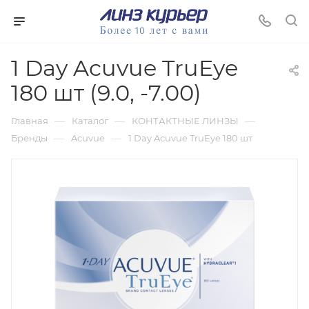
1 Day Acuvue TruEye
180 шт (9.0, -7.00)
—
—
—
Главная
Каталог
КОНТАКТНЫЕ ЛИНЗЫ
—
—
Бренды
Acuvue
1 Day Acuvue TruEye 180 шт