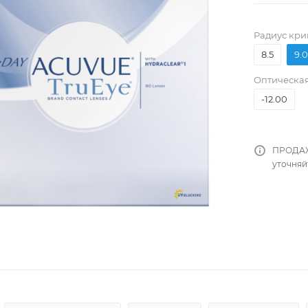
Pадиус кри
8.5
9.0
Оптическая
-12.00
ПРОДАЖ
уточняй