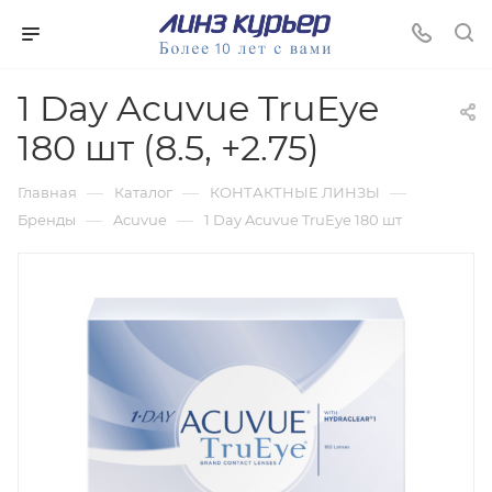
1 Day Acuvue TruEye
180 шт (8.5, +2.75)
—
—
—
Главная
Каталог
КОНТАКТНЫЕ ЛИНЗЫ
—
—
Бренды
Acuvue
1 Day Acuvue TruEye 180 шт