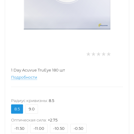
1 Day Acuvue TruEye 180 шт
Подробности
Pадиус кривизны:
8.5
8.5
9.0
Оптическая сила:
+2.75
-11.50
-11.00
-10.50
-0.50