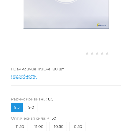
1 Day Acuvue TruEye 180 шт
Подробности
Pадиус кривизны:
8.5
8.5
9.0
Оптическая сила:
+1.50
-11.50
-11.00
-10.50
-0.50