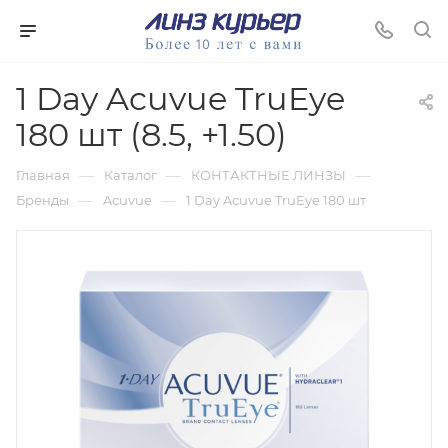
1 Day Acuvue TruEye
180 шт (8.5, +1.50)
—
—
—
Главная
Каталог
КОНТАКТНЫЕ ЛИНЗЫ
—
—
Бренды
Acuvue
1 Day Acuvue TruEye 180 шт