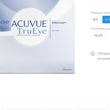
Pадиус кри
8.5
9.0
Оптическая
-12.00
ПРОДАЖ
уточняй