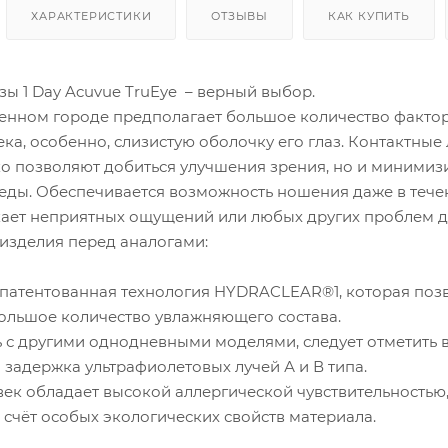
ХАРАКТЕРИСТИКИ
ОТЗЫВЫ
КАК КУПИТЬ
ы 1 Day Acuvue TruEye – верный выбор.
енном городе предполагает большое количество фактор
ка, особенно, слизистую оболочку его глаз. Контактные 
ько позволяют добиться улучшения зрения, но и минимиз
ды. Обеспечивается возможность ношения даже в течени
кает неприятных ощущений или любых других проблем д
изделия перед аналогами:
апатентованная технология HYDRACLEAR®1, которая позво
большое количество увлажняющего состава.
ь с другими однодневными моделями, следует отметить 
 задержка ультрафиолетовых лучей А и В типа.
век обладает высокой аллергической чувствительностью
 счёт особых экологических свойств материала.