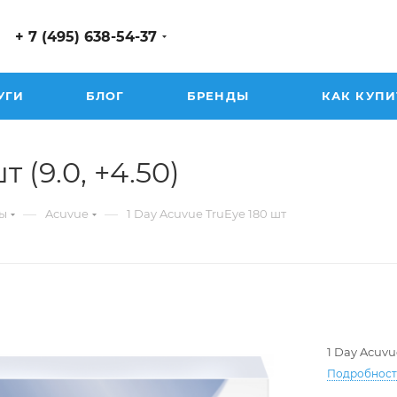
+ 7 (495) 638-54-37
УГИ
БЛОГ
БРЕНДЫ
КАК КУПИ
 (9.0, +4.50)
—
—
ы
Acuvue
1 Day Acuvue TruEye 180 шт
1 Day Acuvu
Подробнос