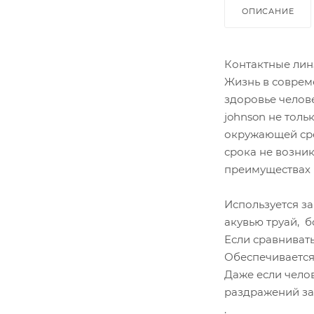
ОПИСАНИЕ
Контактные линз
Жизнь в соврем
здоровье челове
johnson не тол
окружающей сре
срока не возни
преимуществах 
Используется з
акувью труай, 
Если сравниват
Обеспечивается
Даже если чело
раздражений за
.