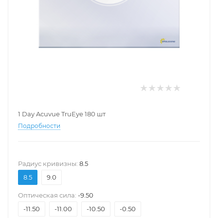
1 Day Acuvue TruEye 180 шт
Подробности
Pадиус кривизны:
8.5
8.5
9.0
Оптическая сила:
-9.50
-11.50
-11.00
-10.50
-0.50