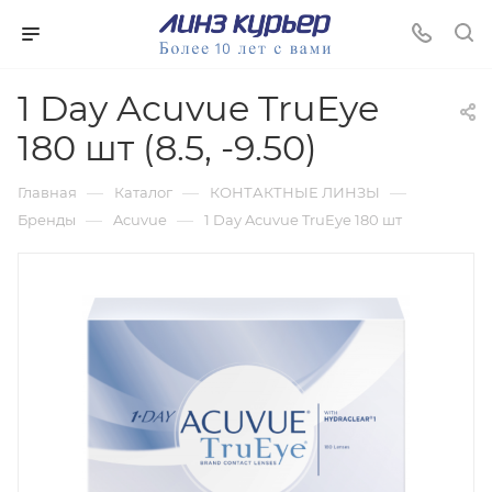
1 Day Acuvue TruEye
180 шт (8.5, -9.50)
—
—
—
Главная
Каталог
КОНТАКТНЫЕ ЛИНЗЫ
—
—
Бренды
Acuvue
1 Day Acuvue TruEye 180 шт