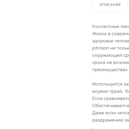
ОПИСАНИЕ
Контактные линз
Жизнь в соврем
здоровье челове
johnson не тол
окружающей сре
срока не возни
преимуществах 
Используется з
акувью труай, 
Если сравниват
Обеспечивается
Даже если чело
раздражений за
.