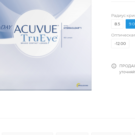
Pадиус кри
8.5
9.0
Оптическая
-12.00
ПРОДАЖ
уточняй