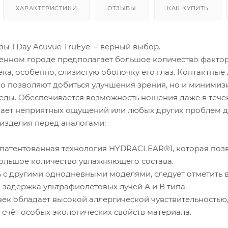
ХАРАКТЕРИСТИКИ
ОТЗЫВЫ
КАК КУПИТЬ
ы 1 Day Acuvue TruEye – верный выбор.
енном городе предполагает большое количество фактор
ка, особенно, слизистую оболочку его глаз. Контактные 
ько позволяют добиться улучшения зрения, но и минимиз
ды. Обеспечивается возможность ношения даже в течени
кает неприятных ощущений или любых других проблем д
изделия перед аналогами:
апатентованная технология HYDRACLEAR®1, которая позво
большое количество увлажняющего состава.
ь с другими однодневными моделями, следует отметить 
 задержка ультрафиолетовых лучей А и В типа.
век обладает высокой аллергической чувствительностью
 счёт особых экологических свойств материала.