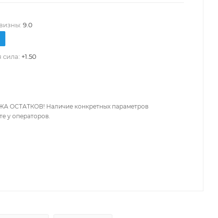
визны:
9.0
 сила:
+1.50
А ОСТАТКОВ! Наличие конкретных параметров
те у операторов.