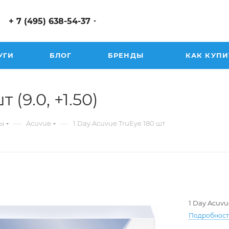
+ 7 (495) 638-54-37
УГИ
БЛОГ
БРЕНДЫ
КАК КУПИ
 (9.0, +1.50)
—
—
ы
Acuvue
1 Day Acuvue TruEye 180 шт
1 Day Acuvu
Подробнос