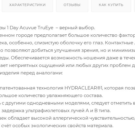
ХАРАКТЕРИСТИКИ
ОТЗЫВЫ
КАК КУПИТЬ
ы 1 Day Acuvue TruEye – верный выбор.
енном городе предполагает большое количество фактор
ка, особенно, слизистую оболочку его глаз. Контактные 
ько позволяют добиться улучшения зрения, но и минимиз
ды. Обеспечивается возможность ношения даже в течени
кает неприятных ощущений или любых других проблем д
изделия перед аналогами:
апатентованная технология HYDRACLEAR®1, которая позво
большое количество увлажняющего состава.
ь с другими однодневными моделями, следует отметить 
 задержка ультрафиолетовых лучей А и В типа.
век обладает высокой аллергической чувствительностью
 счёт особых экологических свойств материала.