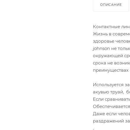
ОПИСАНИЕ
Контактные линз
Жизнь в соврем
здоровье челове
johnson не тол
окружающей сре
срока не возни
преимуществах 
Используется з
акувью труай, 
Если сравниват
Обеспечивается
Даже если чело
раздражений за
.