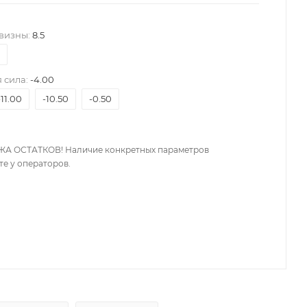
визны:
8.5
 сила:
-4.00
-11.00
-10.50
-0.50
А ОСТАТКОВ! Наличие конкретных параметров
те у операторов.