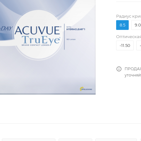
Pадиус кри
8.5
9.0
Оптическая
-11.50
ПРОДАЖ
уточняй